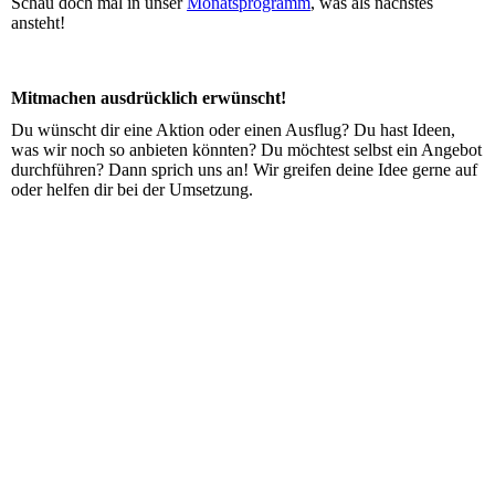
Schau doch mal in unser
Monatsprogramm
, was als nächstes
ansteht!
Mitmachen ausdrücklich erwünscht!
Du wünscht dir eine Aktion oder einen Ausflug? Du hast Ideen,
was wir noch so anbieten könnten? Du möchtest selbst ein Angebot
durchführen? Dann sprich uns an! Wir greifen deine Idee gerne auf
oder helfen dir bei der Umsetzung.
3675bc41-a06d-4328-b82f-80e1c8aba454
IMG_0555